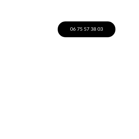
06 75 57 38 03
din