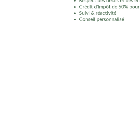
Respect des délais et des 
Crédit d'impôt de 50% pour 
Suivi & réactivité
Conseil personnalisé
Notre zone d'inte
Basée à
Montrabé
, notre entreprise d'espaces verts,
To
Nous proposons nos services d'entretien aux
particulier
Liste des principales communes couvertes : 