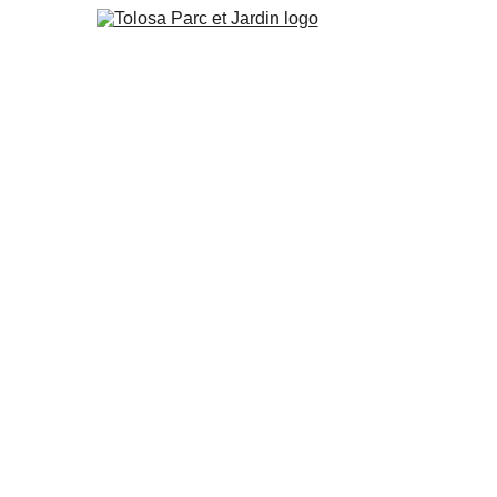
losa Parc et Jar
Expert en entretien d'espaces verts