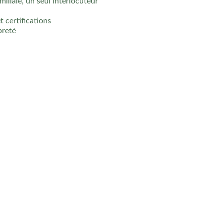
miliale, un seul interlocuteur
 certifications
preté
ouse.