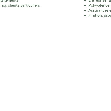
engagements
Entreprise fa
nos clients particuliers
Polyvalence
Assurances et
Finition, pro
rvention
losa Parc et Jardin
intervient dans un large rayon autour de
Toul
s, professionnels et collectivités.